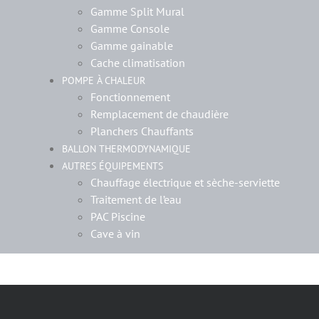
Gamme Split Mural
Gamme Console
Gamme gainable
Cache climatisation
POMPE À CHALEUR
Fonctionnement
Remplacement de chaudière
Planchers Chauffants
BALLON THERMODYNAMIQUE
AUTRES ÉQUIPEMENTS
Chauffage électrique et sèche-serviette
Traitement de l’eau
PAC Piscine
Cave à vin